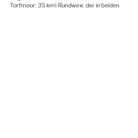
Torfmoor: 35 km) Rundweg, der in beiden
Richtungen begangen werden kann. Die
Wegführung ist mit folgender Wegmarke
ausgeschildert.
Wir beschreiben ihn in zwei Tagesetappen,
die aber nur als Vorschläge angesehen
werden sollen. Start und Ziel kann natürlich
selbstständig frei gewählt werden. Ein
Pilgerweg-Begleitheft liefert Informationen
zum Wegverlauf und viele Informationen zu
den Pilgerstationen und Besonderheiten am
Nikolausweg.